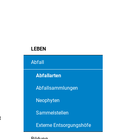
LEBEN
Abfall
Abfallarten
(ausgewählt)
Abfallsammlungen
Neophyten
Sammelstellen
t
Externe Entsorgungshöfe
Bildung