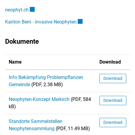
Externer Link wird in einem neuen Fenster geöffnet
neophyt.ch
Externer Link wird in einem
Kanton Bern - invasive Neophyten
Dokumente
Name
Download
Info Bekämpfung Problempflanzen
Download
Gemeinde
(PDF, 2.38 MB)
Neophyten-Konzept Meikirch
(PDF, 584
Download
kB)
Standorte Sammelstellen
Download
Neophytensammlung
(PDF, 11.49 MB)