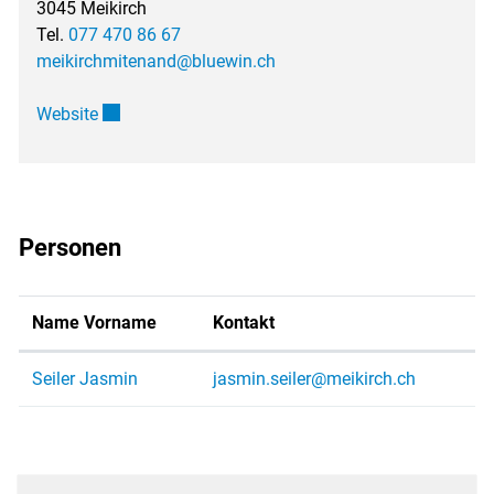
3045 Meikirch
Tel.
077 470 86 67
meikirchmitenand@bluewin.ch
Externer Link wird in einem neuen Fenster geöffnet.
Website
Personen
Name Vorname
Kontakt
Seiler Jasmin
jasmin.seiler@meikirch.ch